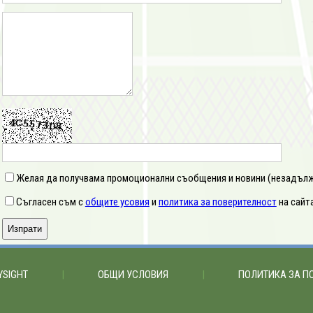
Желая да получвама промоционални съобщения и новини (незадълж
Съгласен съм с
общите усовия
и
политика за поверителност
на сайта
YSIGHT
|
ОБЩИ УСЛОВИЯ
|
ПОЛИТИКА ЗА П