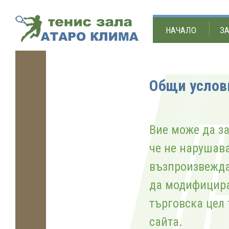
НАЧАЛО
ЗА
Общи услов
Вие може да за
че не нарушава
възпроизвеждат
да модифицират
търговска цел 
сайта.